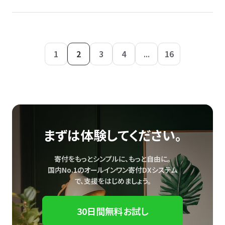
1
2
3
4
...
16
まずは体験してください。
寄付をもっとシンプルに、もっと自由に。
国内No.1のオールインワン寄付DXシステム
で、
支援をはじめましょう。
30日間無料お試し