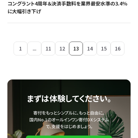
コングラント4周年＆決済手数料を業界最安水準の3.4％
に大幅引き下げ
1
...
11
12
13
14
15
16
まずは体験してください。
寄付をもっとシンプルに、もっと自由に。
国内No.1のオールインワン寄付DXシステム
で、
支援をはじめましょう。