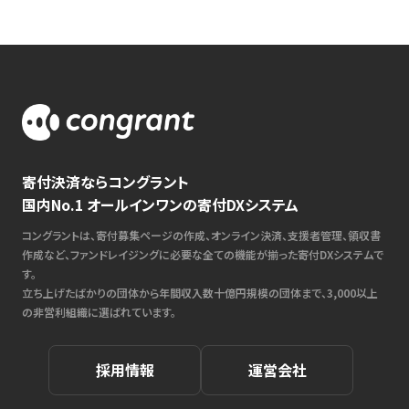
寄付決済ならコングラント
国内No.1 オールインワンの寄付DXシステム
コングラントは、寄付募集ページの作成、オンライン決済、支援者管理、領収書
作成など、ファンドレイジングに必要な全ての機能が揃った寄付DXシステムで
す。
立ち上げたばかりの団体から年間収入数十億円規模の団体まで、3,000以上
の非営利組織に選ばれています。
採用情報
運営会社