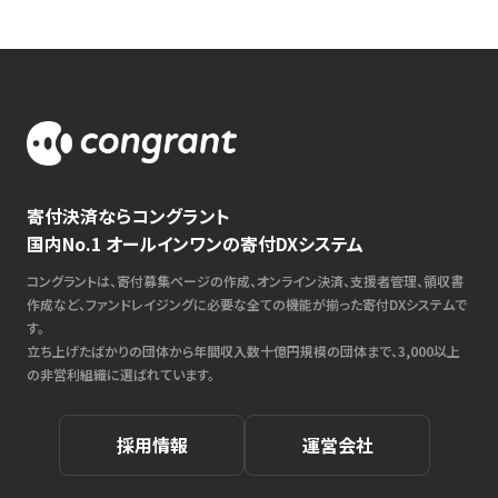
寄付決済ならコングラント
国内No.1 オールインワンの寄付DXシステム
コングラントは、寄付募集ページの作成、オンライン決済、支援者管理、領収書
作成など、ファンドレイジングに必要な全ての機能が揃った寄付DXシステムで
す。
立ち上げたばかりの団体から年間収入数十億円規模の団体まで、3,000以上
の非営利組織に選ばれています。
採用情報
運営会社