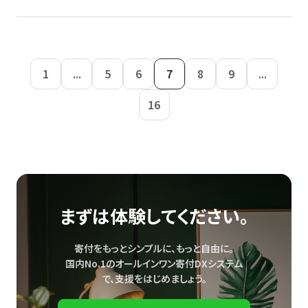
1
...
5
6
7
8
9
...
16
まずは体験してください。
寄付をもっとシンプルに、もっと自由に。
国内No.1のオールインワン寄付DXシステム
で、
支援をはじめましょう。