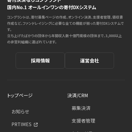
国内No.1 オールインワンの寄付DXシステム
コングラントは、寄付募集ページの作成、オンライン決済、支援者管理、領収書
作成など、ファンドレイジングに必要な全ての機能が揃った寄付DXシステムで
す。
立ち上げたばかりの団体から年間収入数十億円規模の団体まで、3,000以上
の非営利組織に選ばれています。
採用情報
運営会社
トップページ
決済/CRM
募集決済
お知らせ
支援者管理
PRTIMES