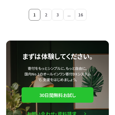
1
2
3
...
16
まずは体験してください。
寄付をもっとシンプルに、もっと自由に。
国内No.1のオールインワン寄付DXシステム
で、
支援をはじめましょう。
30日間無料お試し
お問い合わせ・資料請求