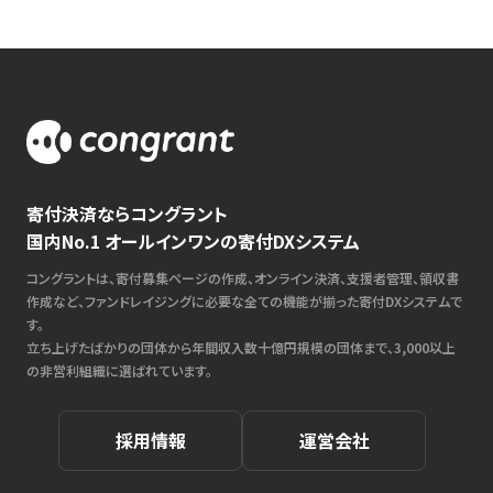
寄付決済ならコングラント
国内No.1 オールインワンの寄付DXシステム
コングラントは、寄付募集ページの作成、オンライン決済、支援者管理、領収書
作成など、ファンドレイジングに必要な全ての機能が揃った寄付DXシステムで
す。
立ち上げたばかりの団体から年間収入数十億円規模の団体まで、3,000以上
の非営利組織に選ばれています。
採用情報
運営会社