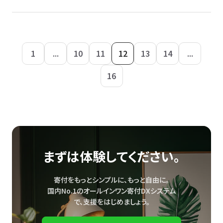
1
...
10
11
12
13
14
...
16
まずは体験してください。
寄付をもっとシンプルに、もっと自由に。
国内No.1のオールインワン寄付DXシステム
で、
支援をはじめましょう。