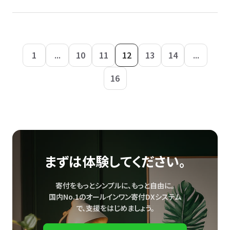
1
...
10
11
12
13
14
...
16
まずは体験してください。
寄付をもっとシンプルに、もっと自由に。
国内No.1のオールインワン寄付DXシステム
で、
支援をはじめましょう。