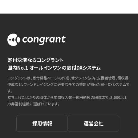
寄付決済ならコングラント
国内No.1 オールインワンの寄付DXシステム
コングラントは、寄付募集ページの作成、オンライン決済、支援者管理、領収書
作成など、ファンドレイジングに必要な全ての機能が揃った寄付DXシステムで
す。
立ち上げたばかりの団体から年間収入数十億円規模の団体まで、3,000以上
の非営利組織に選ばれています。
採用情報
運営会社