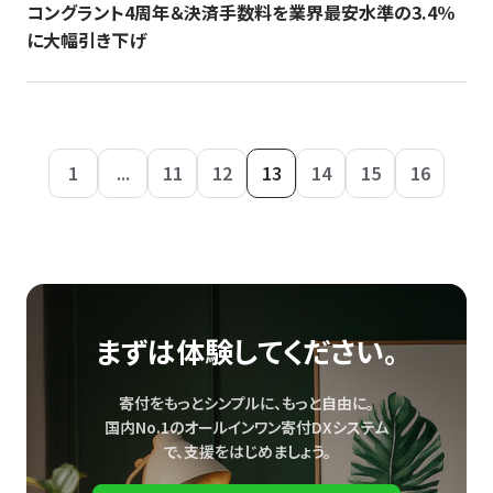
コングラント4周年＆決済手数料を業界最安水準の3.4％
に大幅引き下げ
1
...
11
12
13
14
15
16
まずは体験してください。
寄付をもっとシンプルに、もっと自由に。
国内No.1のオールインワン寄付DXシステム
で、
支援をはじめましょう。