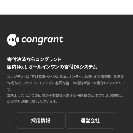
寄付決済ならコングラント
国内No.1 オールインワンの寄付DXシステム
コングラントは、寄付募集ページの作成、オンライン決済、支援者管理、領収書
作成など、ファンドレイジングに必要な全ての機能が揃った寄付DXシステムで
す。
立ち上げたばかりの団体から年間収入数十億円規模の団体まで、3,000以上
の非営利組織に選ばれています。
採用情報
運営会社