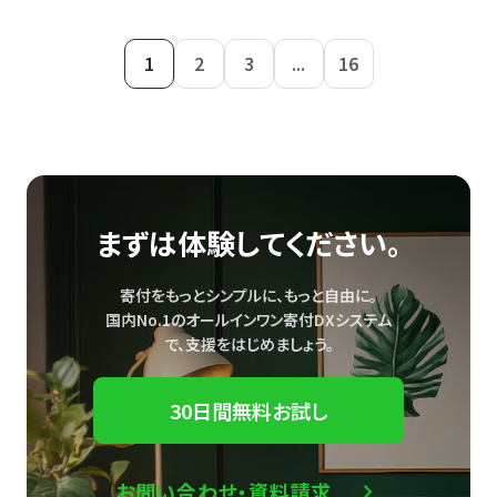
1
2
3
...
16
まずは体験してください。
寄付をもっとシンプルに、もっと自由に。
国内No.1のオールインワン寄付DXシステム
で、
支援をはじめましょう。
30日間無料お試し
お問い合わせ・資料請求