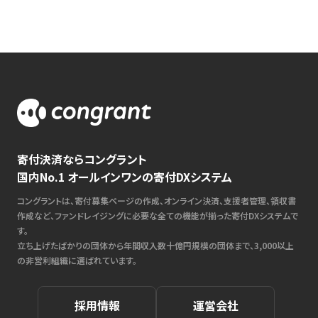
寄付決済ならコングラント
国内No.1 オールインワンの寄付DXシステム
コングラントは、寄付募集ページの作成、オンライン決済、支援者管理、領収書
作成など、ファンドレイジングに必要な全ての機能が揃った寄付DXシステムで
す。
立ち上げたばかりの団体から年間収入数十億円規模の団体まで、3,000以上
の非営利組織に選ばれています。
採用情報
運営会社