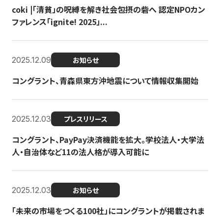
coki |「清貧」の呪縛を解き社会包摂の砦へ 認定NPOカン
ファレンス「ignite! 2025」...
2025.12.09
お知らせ
コングラント、青森県東方沖地震について情報収集開始
2025.12.03
プレスリリース
コングラント、PayPay決済機能を拡大。学校法人・大学法
人・自治体など11の法人格が導入可能に
2025.12.03
お知らせ
「未来の市場をつくる100社」にコングラントが掲載されま