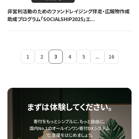
非営利活動のためのファンドレイジング伴走・広報物作成
助成プログラム「SOCIALSHIP2025」エ...
1
2
3
4
5
...
16
まずは体験してください。
寄付をもっとシンプルに、もっと自由に。
国内No.1のオールインワン寄付DXシステム
で、
支援をはじめましょう。