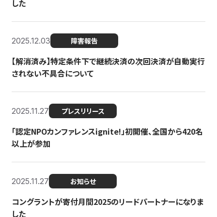
した
2025.12.03
障害報告
【解消済み】特定条件下で継続決済の次回決済が自動実行
されない不具合について
2025.11.27
プレスリリース
「認定NPOカンファレンスignite!」初開催、全国から420名
以上が参加
2025.11.27
お知らせ
コングラントが寄付月間2025のリードパートナーになりま
した