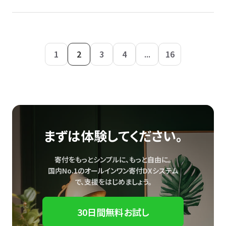
1
2
3
4
...
16
まずは体験してください。
寄付をもっとシンプルに、もっと自由に。
国内No.1のオールインワン寄付DXシステム
で、
支援をはじめましょう。
30日間無料お試し