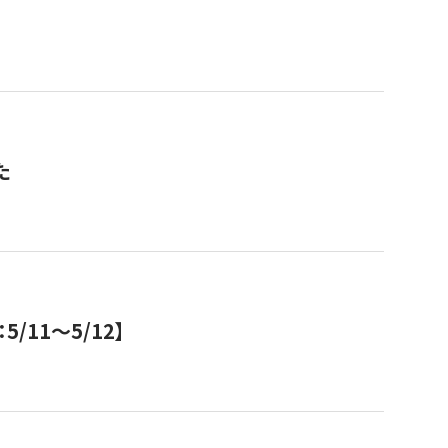
た
11～5/12】