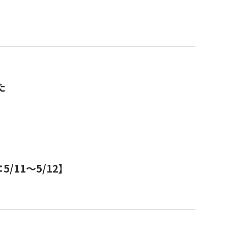
た
11～5/12】