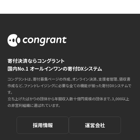
寄付決済ならコングラント
国内No.1 オールインワンの寄付DXシステム
コングラントは、寄付募集ページの作成、オンライン決済、支援者管理、領収書
作成など、ファンドレイジングに必要な全ての機能が揃った寄付DXシステムで
す。
立ち上げたばかりの団体から年間収入数十億円規模の団体まで、3,000以上
の非営利組織に選ばれています。
採用情報
運営会社