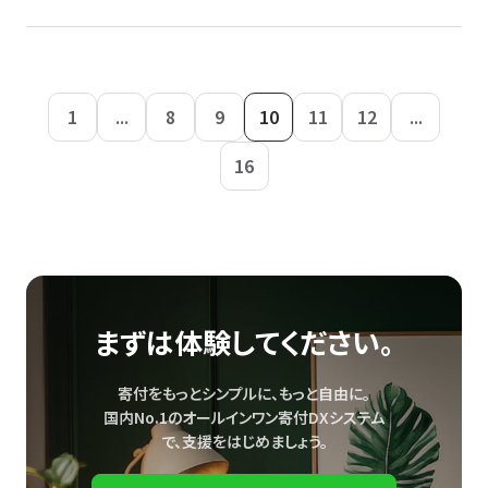
1
...
8
9
10
11
12
...
16
まずは体験してください。
寄付をもっとシンプルに、もっと自由に。
国内No.1のオールインワン寄付DXシステム
で、
支援をはじめましょう。