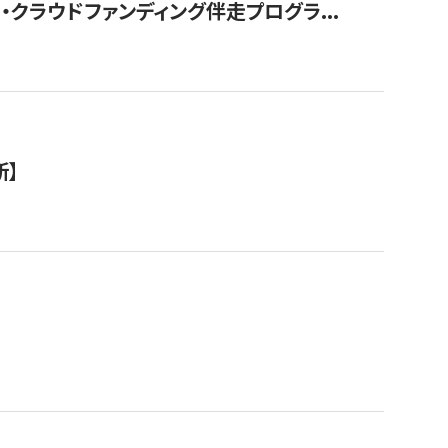
クラウドファンディング伴走プログラ...
新】