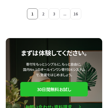
1
2
3
...
16
まずは体験してください。
寄付をもっとシンプルに、もっと自由に。
国内No.1のオールインワン寄付DXシステム
で、
支援をはじめましょう。
30日間無料お試し
お問い合わせ・資料請求