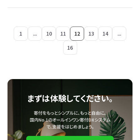
1
...
10
11
12
13
14
...
16
まずは体験してください。
寄付をもっとシンプルに、もっと自由に。
国内No.1のオールインワン寄付DXシステム
で、
支援をはじめましょう。