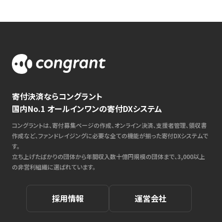
寄付決済ならコングラント
国内No.1 オールインワンの寄付DXシステム
コングラントは、寄付募集ページの作成、オンライン決済、支援者管理、領収書
作成など、ファンドレイジングに必要な全ての機能が揃った寄付DXシステムで
す。
立ち上げたばかりの団体から年間収入数十億円規模の団体まで、3,000以上
の非営利組織に選ばれています。
採用情報
運営会社