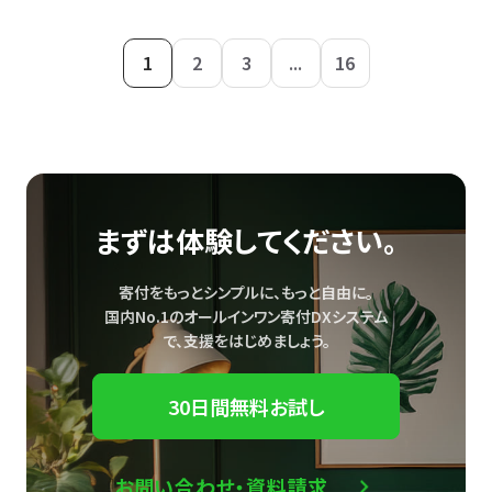
1
2
3
...
16
まずは体験してください。
寄付をもっとシンプルに、もっと自由に。
国内No.1のオールインワン寄付DXシステム
で、
支援をはじめましょう。
30日間無料お試し
お問い合わせ・資料請求