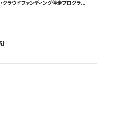
クラウドファンディング伴走プログラ...
新】