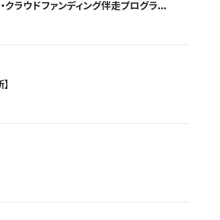
クラウドファンディング伴走プログラ...
新】