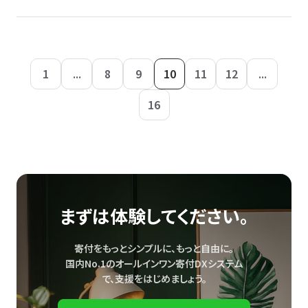
1
...
8
9
10
11
12
...
16
まずは体験してください。
寄付をもっとシンプルに、もっと自由に。
国内No.1のオールインワン寄付DXシステム
で、
支援をはじめましょう。