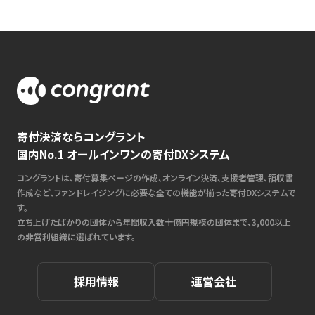
寄付決済ならコングラント
国内No.1 オールインワンの寄付DXシステム
コングラントは、寄付募集ページの作成、オンライン決済、支援者管理、領収書
作成など、ファンドレイジングに必要な全ての機能が揃った寄付DXシステムで
す。
立ち上げたばかりの団体から年間収入数十億円規模の団体まで、3,000以上
の非営利組織に選ばれています。
採用情報
運営会社