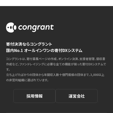
寄付決済ならコングラント
国内No.1 オールインワンの寄付DXシステム
コングラントは、寄付募集ページの作成、オンライン決済、支援者管理、領収書
作成など、ファンドレイジングに必要な全ての機能が揃った寄付DXシステムで
す。
立ち上げたばかりの団体から年間収入数十億円規模の団体まで、3,000以上
の非営利組織に選ばれています。
採用情報
運営会社