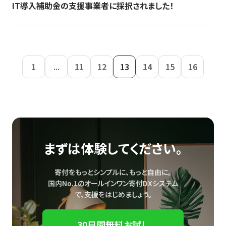
IT導入補助金の支援事業者に採択されました！
1
...
11
12
13
14
15
16
まずは体験してください。
寄付をもっとシンプルに、もっと自由に。
国内No.1のオールインワン寄付DXシステム
で、
支援をはじめましょう。
30日間無料お試し