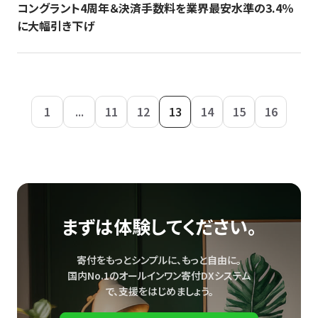
コングラント4周年＆決済手数料を業界最安水準の3.4％
に大幅引き下げ
1
...
11
12
13
14
15
16
まずは体験してください。
寄付をもっとシンプルに、もっと自由に。
国内No.1のオールインワン寄付DXシステム
で、
支援をはじめましょう。