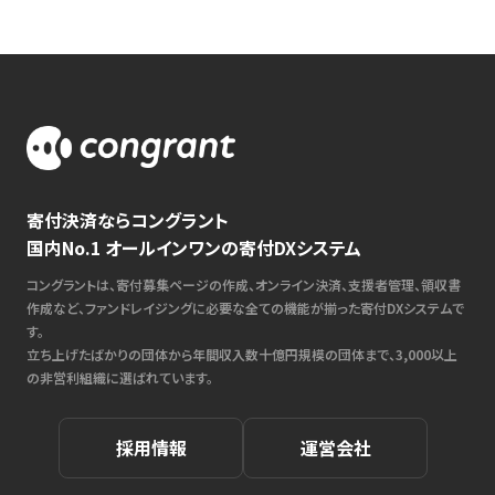
寄付決済ならコングラント
国内No.1 オールインワンの寄付DXシステム
コングラントは、寄付募集ページの作成、オンライン決済、支援者管理、領収書
作成など、ファンドレイジングに必要な全ての機能が揃った寄付DXシステムで
す。
立ち上げたばかりの団体から年間収入数十億円規模の団体まで、3,000以上
の非営利組織に選ばれています。
採用情報
運営会社