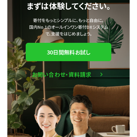
まずは体験してください。
寄付をもっとシンプルに、もっと自由に。
国内No.1のオールインワン寄付DXシステム
で、
支援をはじめましょう。
30日間無料お試し
お問い合わせ・資料請求