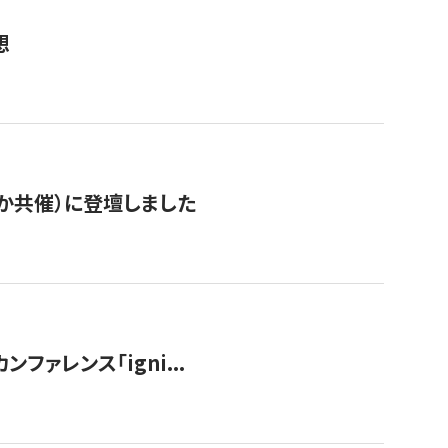
想
か共催）に登壇しました
ンファレンス「igni...