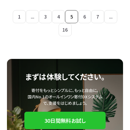
1
...
3
4
5
6
7
...
16
まずは体験してください。
寄付をもっとシンプルに、もっと自由に。
国内No.1のオールインワン寄付DXシステム
で、
支援をはじめましょう。
30日間無料お試し