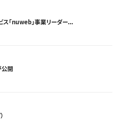
ス「nuweb」事業リーダー...
が公開
）