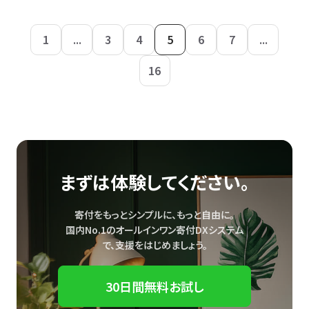
1
...
3
4
5
6
7
...
16
まずは体験してください。
寄付をもっとシンプルに、もっと自由に。
国内No.1のオールインワン寄付DXシステム
で、
支援をはじめましょう。
30日間無料お試し