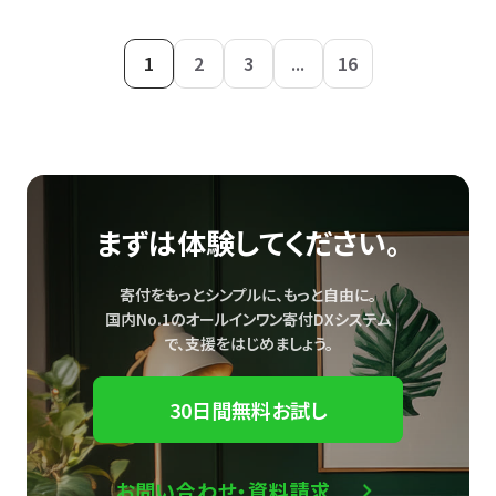
1
2
3
...
16
まずは体験してください。
寄付をもっとシンプルに、もっと自由に。
国内No.1のオールインワン寄付DXシステム
で、
支援をはじめましょう。
30日間無料お試し
お問い合わせ・資料請求