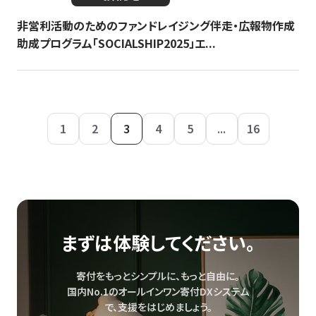
非営利活動のためのファンドレイジング伴走・広報物作成
助成プログラム「SOCIALSHIP2025」エ...
1
2
3
4
5
...
16
まずは体験してください。
寄付をもっとシンプルに、もっと自由に。
国内No.1のオールインワン寄付DXシステム
で、
支援をはじめましょう。