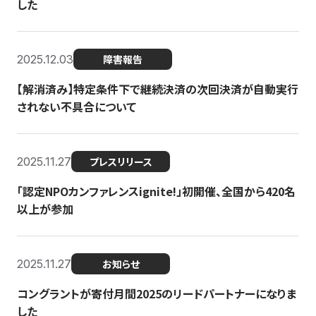
した
2025.12.03
障害報告
【解消済み】特定条件下で継続決済の次回決済が自動実行
されない不具合について
2025.11.27
プレスリリース
「認定NPOカンファレンスignite!」初開催、全国から420名
以上が参加
2025.11.27
お知らせ
コングラントが寄付月間2025のリードパートナーになりま
した