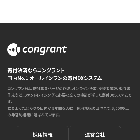
寄付決済ならコングラント
国内No.1 オールインワンの寄付DXシステム
コングラントは、寄付募集ページの作成、オンライン決済、支援者管理、領収書
作成など、ファンドレイジングに必要な全ての機能が揃った寄付DXシステムで
す。
立ち上げたばかりの団体から年間収入数十億円規模の団体まで、3,000以上
の非営利組織に選ばれています。
採用情報
運営会社