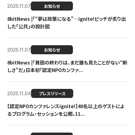
2025.11.07
お知らせ
8bitNews |「“夢は政策になる”—ignite!ピッチが炙り出
した「公共」の設計図
2025.11.07
お知らせ
8bitNews |「貧困の終わりは、まだ誰も見たことがない“新
しさ”だ」日本初「認定NPOカンファ...
2025.11.04
プレスリリース
【認定NPOカンファレンスignite!】40名以上のゲストによ
るプログラム・セッションを公開。11...