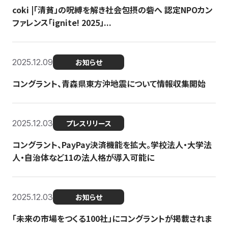
coki |「清貧」の呪縛を解き社会包摂の砦へ 認定NPOカン
ファレンス「ignite! 2025」...
2025.12.09
お知らせ
コングラント、青森県東方沖地震について情報収集開始
2025.12.03
プレスリリース
コングラント、PayPay決済機能を拡大。学校法人・大学法
人・自治体など11の法人格が導入可能に
2025.12.03
お知らせ
「未来の市場をつくる100社」にコングラントが掲載されま