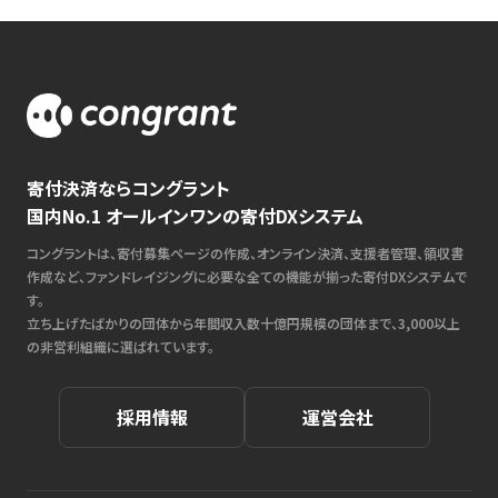
寄付決済ならコングラント
国内No.1 オールインワンの寄付DXシステム
コングラントは、寄付募集ページの作成、オンライン決済、支援者管理、領収書
作成など、ファンドレイジングに必要な全ての機能が揃った寄付DXシステムで
す。
立ち上げたばかりの団体から年間収入数十億円規模の団体まで、3,000以上
の非営利組織に選ばれています。
採用情報
運営会社