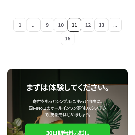
1
...
9
10
11
12
13
...
16
まずは体験してください。
寄付をもっとシンプルに、もっと自由に。
国内No.1のオールインワン寄付DXシステム
で、
支援をはじめましょう。
30日間無料お試し