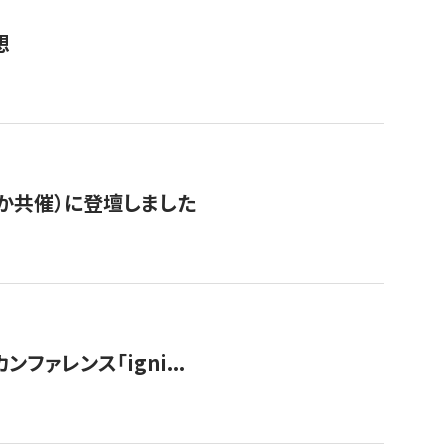
想
か共催）に登壇しました
ンファレンス「igni...