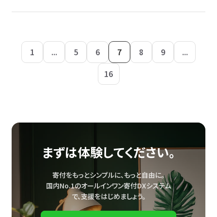
1
...
5
6
7
8
9
...
16
まずは体験してください。
寄付をもっとシンプルに、もっと自由に。
国内No.1のオールインワン寄付DXシステム
で、
支援をはじめましょう。