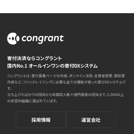
寄付決済ならコングラント
国内No.1 オールインワンの寄付DXシステム
コングラントは、寄付募集ページの作成、オンライン決済、支援者管理、領収書
作成など、ファンドレイジングに必要な全ての機能が揃った寄付DXシステムで
す。
立ち上げたばかりの団体から年間収入数十億円規模の団体まで、3,000以上
の非営利組織に選ばれています。
採用情報
運営会社