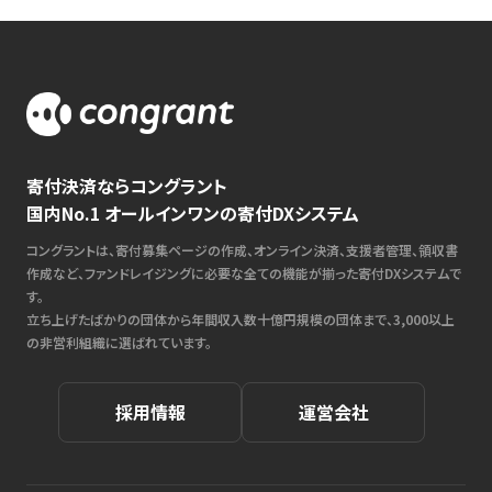
寄付決済ならコングラント
国内No.1 オールインワンの寄付DXシステム
コングラントは、寄付募集ページの作成、オンライン決済、支援者管理、領収書
作成など、ファンドレイジングに必要な全ての機能が揃った寄付DXシステムで
す。
立ち上げたばかりの団体から年間収入数十億円規模の団体まで、3,000以上
の非営利組織に選ばれています。
採用情報
運営会社