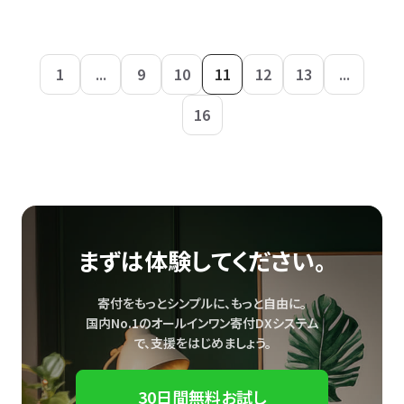
1
...
9
10
11
12
13
...
16
まずは体験してください。
寄付をもっとシンプルに、もっと自由に。
国内No.1のオールインワン寄付DXシステム
で、
支援をはじめましょう。
30日間無料お試し