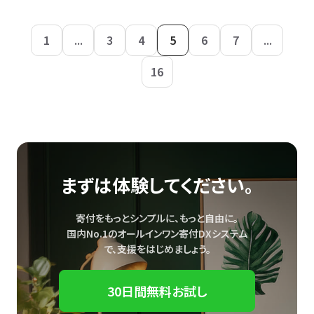
1
...
3
4
5
6
7
...
16
まずは体験してください。
寄付をもっとシンプルに、もっと自由に。
国内No.1のオールインワン寄付DXシステム
で、
支援をはじめましょう。
30日間無料お試し