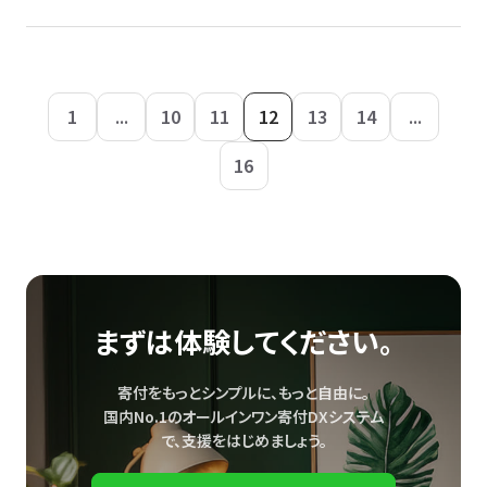
1
...
10
11
12
13
14
...
16
まずは体験してください。
寄付をもっとシンプルに、もっと自由に。
国内No.1のオールインワン寄付DXシステム
で、
支援をはじめましょう。