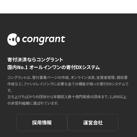
寄付決済ならコングラント
国内No.1 オールインワンの寄付DXシステム
コングラントは、寄付募集ページの作成、オンライン決済、支援者管理、領収書
作成など、ファンドレイジングに必要な全ての機能が揃った寄付DXシステムで
す。
立ち上げたばかりの団体から年間収入数十億円規模の団体まで、3,000以上
の非営利組織に選ばれています。
採用情報
運営会社