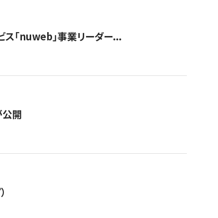
ス「nuweb」事業リーダー...
が公開
）