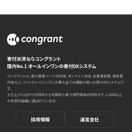
寄付決済ならコングラント
国内No.1 オールインワンの寄付DXシステム
コングラントは、寄付募集ページの作成、オンライン決済、支援者管理、領収書
作成など、ファンドレイジングに必要な全ての機能が揃った寄付DXシステムで
す。
立ち上げたばかりの団体から年間収入数十億円規模の団体まで、3,000以上
の非営利組織に選ばれています。
採用情報
運営会社