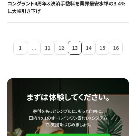
コングラント4周年＆決済手数料を業界最安水準の3.4％
に大幅引き下げ
1
...
11
12
13
14
15
16
まずは体験してください。
寄付をもっとシンプルに、もっと自由に。
国内No.1のオールインワン寄付DXシステム
で、
支援をはじめましょう。