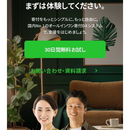
まずは体験してください。
寄付をもっとシンプルに、もっと自由に。
国内No.1のオールインワン寄付DXシステム
で、
支援をはじめましょう。
30日間無料お試し
お問い合わせ・資料請求