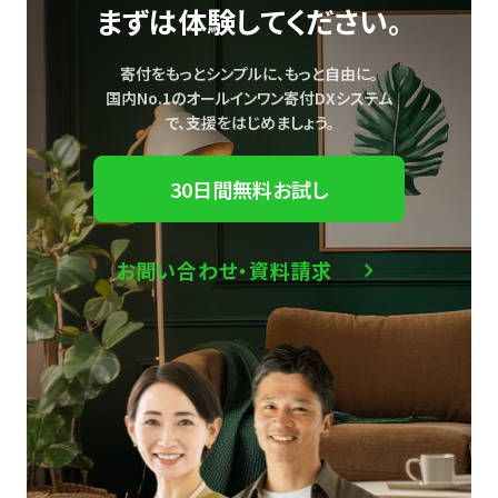
まずは体験してください。
寄付をもっとシンプルに、もっと自由に。
国内No.1のオールインワン寄付DXシステム
で、
支援をはじめましょう。
30日間無料お試し
お問い合わせ・資料請求