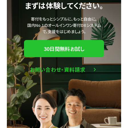
まずは体験してください。
寄付をもっとシンプルに、もっと自由に。
国内No.1のオールインワン寄付DXシステム
で、
支援をはじめましょう。
30日間無料お試し
お問い合わせ・資料請求