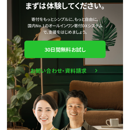
まずは体験してください。
寄付をもっとシンプルに、もっと自由に。
国内No.1のオールインワン寄付DXシステム
で、
支援をはじめましょう。
30日間無料お試し
お問い合わせ・資料請求