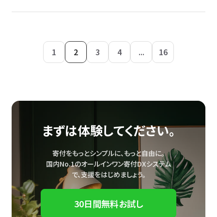
1
2
3
4
...
16
まずは体験してください。
寄付をもっとシンプルに、もっと自由に。
国内No.1のオールインワン寄付DXシステム
で、
支援をはじめましょう。
30日間無料お試し