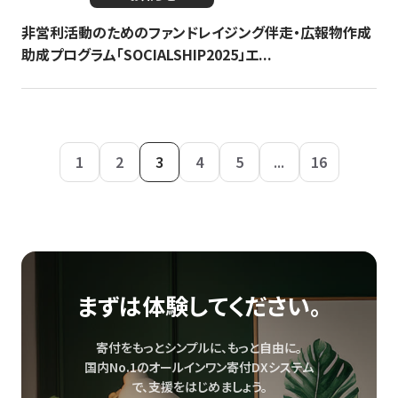
非営利活動のためのファンドレイジング伴走・広報物作成
助成プログラム「SOCIALSHIP2025」エ...
1
2
3
4
5
...
16
まずは体験してください。
寄付をもっとシンプルに、もっと自由に。
国内No.1のオールインワン寄付DXシステム
で、
支援をはじめましょう。