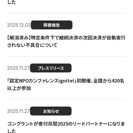
した
2025.12.03
障害報告
【解消済み】特定条件下で継続決済の次回決済が自動実行
されない不具合について
2025.11.27
プレスリリース
「認定NPOカンファレンスignite!」初開催、全国から420名
以上が参加
2025.11.27
お知らせ
コングラントが寄付月間2025のリードパートナーになりま
した