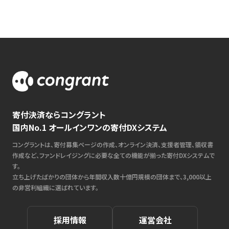
寄付決済ならコングラント
国内No.1 オールインワンの寄付DXシステム
コングラントは、寄付募集ページの作成、オンライン決済、支援者管理、領収書
作成など、ファンドレイジングに必要な全ての機能が揃った寄付DXシステムで
す。
立ち上げたばかりの団体から年間収入数十億円規模の団体まで、3,000以上
の非営利組織に選ばれています。
採用情報
運営会社