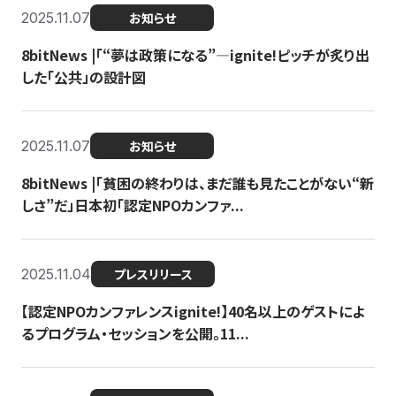
2025.11.07
お知らせ
8bitNews |「“夢は政策になる”—ignite!ピッチが炙り出
した「公共」の設計図
2025.11.07
お知らせ
8bitNews |「貧困の終わりは、まだ誰も見たことがない“新
しさ”だ」日本初「認定NPOカンファ...
2025.11.04
プレスリリース
【認定NPOカンファレンスignite!】40名以上のゲストによ
るプログラム・セッションを公開。11...