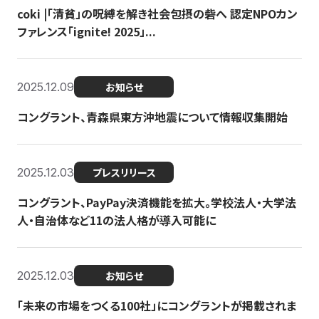
coki |「清貧」の呪縛を解き社会包摂の砦へ 認定NPOカン
ファレンス「ignite! 2025」...
2025.12.09
お知らせ
コングラント、青森県東方沖地震について情報収集開始
2025.12.03
プレスリリース
コングラント、PayPay決済機能を拡大。学校法人・大学法
人・自治体など11の法人格が導入可能に
2025.12.03
お知らせ
「未来の市場をつくる100社」にコングラントが掲載されま