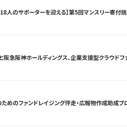
318人のサポーターを迎える】​​第5回マンスリー寄
と阪急阪神ホールディングス、企業支援型クラウドファン
めのファンドレイジング伴走・広報物作成助成プログラム「S