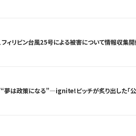
、フィリピン台風25号による被害について情報収集開
s |「“夢は政策になる”—ignite!ピッチが炙り出した