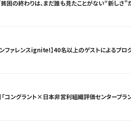
s |「貧困の終わりは、まだ誰も見たことがない“新しさ”だ
ンファレンスignite!】40名以上のゲストによるプログ
】「コングラント×日本非営利組織評価センタープラ