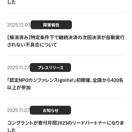
した
2025.12.03
障害報告
【解消済み】特定条件下で継続決済の次回決済が自動実行
されない不具合について
2025.11.27
プレスリリース
「認定NPOカンファレンスignite!」初開催、全国から420名
以上が参加
2025.11.27
お知らせ
コングラントが寄付月間2025のリードパートナーになりま
した