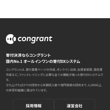
寄付決済ならコングラント
国内No.1 オールインワンの寄付DXシステム
コングラントは、寄付募集ページの作成、オンライン決済、支援者管理、領収書
作成など、ファンドレイジングに必要な全ての機能が揃った寄付DXシステムで
す。
立ち上げたばかりの団体から年間収入数十億円規模の団体まで、3,000以上
の非営利組織に選ばれています。
採用情報
運営会社