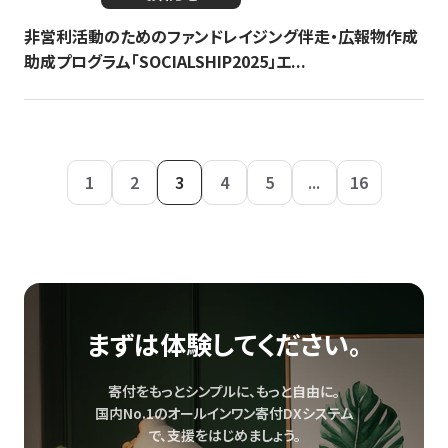
非営利活動のためのファンドレイジング伴走・広報物作成
助成プログラム「SOCIALSHIP2025」エ...
1
2
3
4
5
...
16
まずは体験してください。
寄付をもっとシンプルに、もっと自由に。
国内No.1のオールインワン寄付DXシステム
で、
支援をはじめましょう。