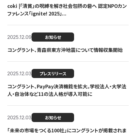
coki |「清貧」の呪縛を解き社会包摂の砦へ 認定NPOカン
ファレンス「ignite! 2025」...
2025.12.09
お知らせ
コングラント、青森県東方沖地震について情報収集開始
2025.12.03
プレスリリース
コングラント、PayPay決済機能を拡大。学校法人・大学法
人・自治体など11の法人格が導入可能に
2025.12.03
お知らせ
「未来の市場をつくる100社」にコングラントが掲載されま