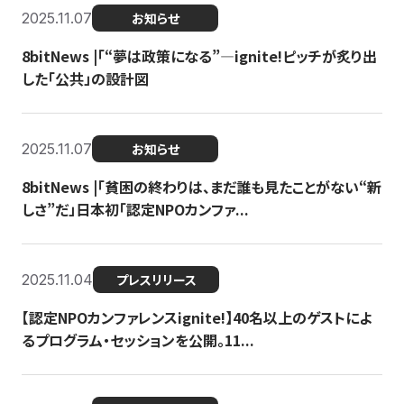
2025.11.07
お知らせ
8bitNews |「“夢は政策になる”—ignite!ピッチが炙り出
した「公共」の設計図
2025.11.07
お知らせ
8bitNews |「貧困の終わりは、まだ誰も見たことがない“新
しさ”だ」日本初「認定NPOカンファ...
2025.11.04
プレスリリース
【認定NPOカンファレンスignite!】40名以上のゲストによ
るプログラム・セッションを公開。11...