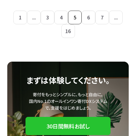
1
...
3
4
5
6
7
...
16
まずは体験してください。
寄付をもっとシンプルに、もっと自由に。
国内No.1のオールインワン寄付DXシステム
で、
支援をはじめましょう。
30日間無料お試し