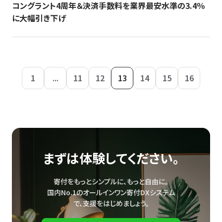
コングラント4周年＆決済手数料を業界最安水準の3.4％
に大幅引き下げ
1
...
11
12
13
14
15
16
まずは体験してください。
寄付をもっとシンプルに、もっと自由に。
国内No.1のオールインワン寄付DXシステム
で、
支援をはじめましょう。