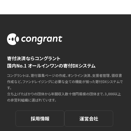
寄付決済ならコングラント
国内No.1 オールインワンの寄付DXシステム
コングラントは、寄付募集ページの作成、オンライン決済、支援者管理、領収書
作成など、ファンドレイジングに必要な全ての機能が揃った寄付DXシステムで
す。
立ち上げたばかりの団体から年間収入数十億円規模の団体まで、3,000以上
の非営利組織に選ばれています。
採用情報
運営会社