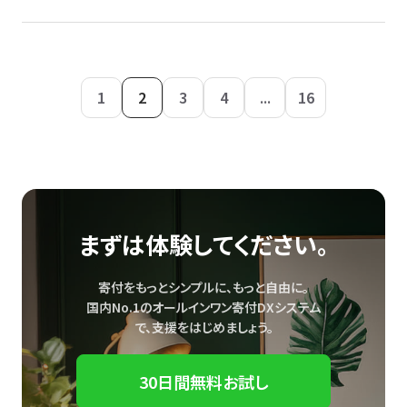
1
2
3
4
...
16
まずは体験してください。
寄付をもっとシンプルに、もっと自由に。
国内No.1のオールインワン寄付DXシステム
で、
支援をはじめましょう。
30日間無料お試し