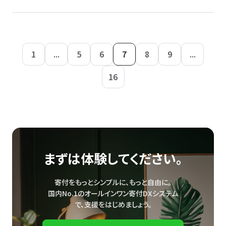
1
...
5
6
7
8
9
...
16
まずは体験してください。
寄付をもっとシンプルに、もっと自由に。
国内No.1のオールインワン寄付DXシステム
で、
支援をはじめましょう。