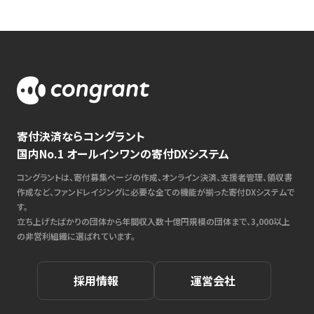
寄付決済ならコングラント
国内No.1 オールインワンの寄付DXシステム
コングラントは、寄付募集ページの作成、オンライン決済、支援者管理、領収書
作成など、ファンドレイジングに必要な全ての機能が揃った寄付DXシステムで
す。
立ち上げたばかりの団体から年間収入数十億円規模の団体まで、3,000以上
の非営利組織に選ばれています。
採用情報
運営会社